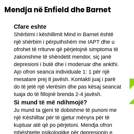
Mendja në Enfield dhe Barnet
Cfare eshte
Shërbimi i këshillimit Mind in Barnet është
një shërbim i përputhshëm me IAPT dhe u
ofrohet të rriturve që përjetojnë simptoma të
zakonshme të shëndetit mendor, siç janë
depresioni i butë dhe i moderuar dhe ankthi.
Ajo ofron seanca individuale 1: 1 për një
mesatare prej 8 javësh. Kontakti juaj i parë
do të jetë një vlerësim dhe pas kësaj seancat
tuaja do të fillojnë brenda 2-4 javësh.
Si mund të më ndihmojë?
Ju mund ta gjeni të dobishme të punoni me
një Këshilltar për të gjetur mënyra për të
kuptuar atë që po përjetoni. Mendja ofron
mbështetje psikologjike për depresionin e