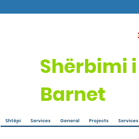
Shërbimi i
Barnet
Shtëpi
Services
General
Projects
Services