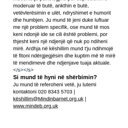
moderuar të butë, ankthin e butë,
vetëvlerësimin e ulët, ndryshimet e humorit
dhe humbjen. Ju mund të jeni duke luftuar
me një problem specifik, ose mund të mos
keni ndonjë ide se cili është problemi, por
thjesht keni një ndjenjë që nuk po ndiheni
mirë. Ardhja në këshillim mund t'ju ndihmojë
të fitoni ndërgjegjësim dhe kuptim më të mirë
të mendimeve dhe ndjenjave tuaja aktuale.
</s></s>
Si mund të hyni në shërbimin?
Ju mund të referoheni vetë, ju lutemi
kontaktoni 020 8343 5703 |
këshillim@Mindinbarnet.org.uk
|
www.mindeb.org.uk