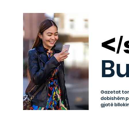
</
Bu
Gazetat ton
dobishëm për
gjatë blloki