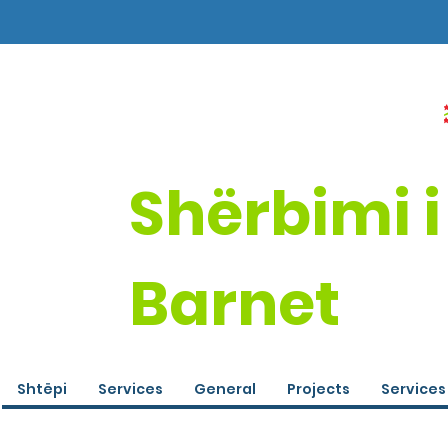
Shërbimi i
Barnet
Shtëpi
Services
General
Projects
Services