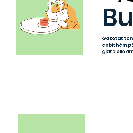
Bu
Gazetat ton
dobishëm për
gjatë blloki